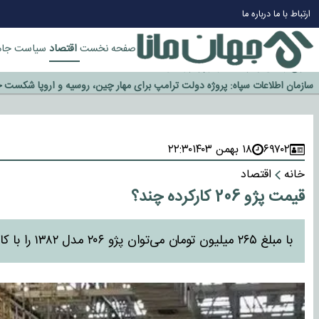
چرا طلا دوباره افزایشی شد؟
ارتباط با ما
درباره ما
گزینه جدایی اوسمار روی میز مدیران پرسپولیس
آیا رئیس جمهور آمریکا قانون را دور می‌زند؟
اقتصاد
صفحه نخست
سیاست
جام
اخراج رسمی چهره نامدار از پرسپولیس
سازمان اطلاعات سپاه: پروژه دولت ترامپ برای مهار چین، روسیه و اروپا شکست 
۶۹۷۰۲
۱۸ بهمن ۱۴۰۳
۲۲:۳۰
خانه
اقتصاد
قیمت پژو 206 کارکرده چند؟
با مبلغ ۲۶۵ میلیون تومان می‌توان پژو ۲۰۶ مدل ۱۳۸۲ را با کارکرد ۴۱۳ هزار کیلومتر خریداری کرد.