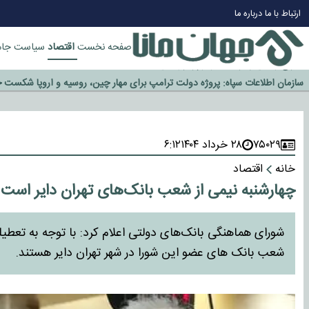
چرا طلا دوباره افزایشی شد؟
ارتباط با ما
درباره ما
گزینه جدایی اوسمار روی میز مدیران پرسپولیس
آیا رئیس جمهور آمریکا قانون را دور می‌زند؟
اقتصاد
صفحه نخست
سیاست
جام
اخراج رسمی چهره نامدار از پرسپولیس
سازمان اطلاعات سپاه: پروژه دولت ترامپ برای مهار چین، روسیه و اروپا شکست 
۷۵۰۲۹
۲۸ خرداد ۱۴۰۴
۶:۱۲
خانه
اقتصاد
چهارشنبه نیمی از شعب بانک‌های تهران دایر است
شعب بانک های عضو این شورا در شهر تهران دایر هستند.