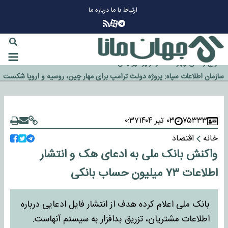
ارتباط با ما
درباره ما
چرا طلا دوباره افزایشی شد؟
گزینه جدایی اوسمار روی میز مدیران پرسپولیس
آیا رئیس جمهور آمریکا قانون را دور می‌زند؟
اخراج رسمی چهره نامدار از پرسپولیس
سازمان اطلاعات سپاه: پروژه دولت ترامپ برای مهار چین، روسیه و اروپا شکست
خورد
۷۵۳۳۳
۰۳ تیر ۱۴۰۴
۰:۳۷
خانه
اقتصاد
واکنش بانک ملی به ادعای هک و انتشار
اطلاعات ۷۳ میلیون حساب بانکی
بانک ملی اعلام کرده هدف از انتشار فایل ادعایی درباره
اطلاعات مشتریان، تزریق بدافزار به سیستم آنهاست.