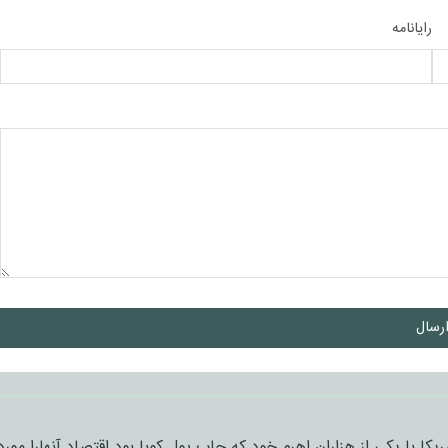
رایانامه
رسال
 با یکی از هزاران اهرم خود که چاپ پول کوبا بود اقتصاد آنهارا مورد