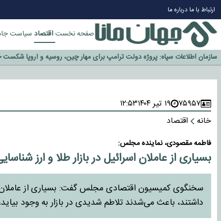
چرا طلا دوباره افزایشی شد؟
ارتباط با ما
درباره ما
گزینه جدایی اوسمار روی میز مدیران پرسپولیس
اقتصاد
صفحه نخست
سیاست
جام
آیا رئیس جمهور آمریکا قانون را دور می‌زند؟
اخراج رسمی چهره نامدار از پرسپولیس
سازمان اطلاعات سپاه: پروژه دولت ترامپ برای مهار چین، روسیه و اروپا شکست 
۷۵۹۵۷
۱۹ تیر ۱۴۰۴
۱۲:۵۳
خانه
اقتصاد
فاطمه مقصودی، نماینده مجلس:
بسیاری از عاملان اسرائیل در بازار طلا و ارز شناسا
سخنگوی کمیسیون اقتصادی مجلس گفت: بسیاری از عاملان اسرائیل
داشتند، باعث می‌شدند تلاطم شدیدی در بازار به وجود بیاید