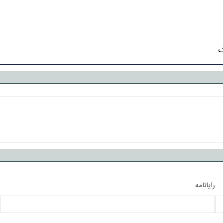
ک
رایانامه