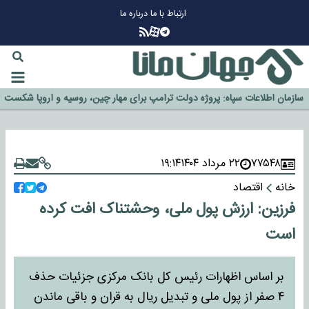
ارتباط با ما
درباره ما
چرا طلا دوباره افزایشی شد؟
گزینه جدایی اوسمار روی میز مدیران پرسپولیس
آیا رئیس جمهور آمریکا قانون را دور می‌زند؟
اخراج رسمی چهره نامدار از پرسپولیس
سازمان اطلاعات سپاه: پروژه دولت ترامپ برای مهار چین، روسیه و اروپا شکست
خورد
۷۷۵۴۸
۲۲ مرداد ۱۴۰۴
۱۹:۱۴
خانه
اقتصاد
فرزین: ارزش پول ملی، وحشتناک افت کرده
است
بر اساس اظهارات رئیس کل بانک مرکزی جزئیات حذف
۴ صفر از پول ملی و تبدیل ریال به قران و باقی ماندن