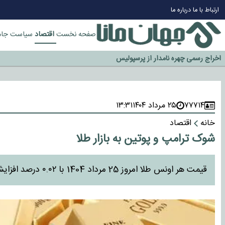
چرا طلا دوباره افزایشی شد؟
ارتباط با ما
درباره ما
گزینه جدایی اوسمار روی میز مدیران پرسپولیس
آیا رئیس جمهور آمریکا قانون را دور می‌زند؟
اقتصاد
صفحه نخست
سیاست
جام
اخراج رسمی چهره نامدار از پرسپولیس
سازمان اطلاعات سپاه: پروژه دولت ترامپ برای مهار چین، روسیه و اروپا شکست 
۷۷۷۱۴
۲۵ مرداد ۱۴۰۴
۱۳:۳۱
خانه
اقتصاد
شوک ترامپ و پوتین به بازار طلا
قیمت هر اونس طلا امروز 25 مرداد 1404 با ۰.۰۲ درصد افزایش به ۳۳۳۶ دلار و ۱۹ سنت رسید.