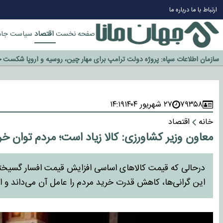
چرا طلا دوباره افزایشی شد؟
ارتباط با ما
درباره ما
گزینه جدایی اوسمار روی میز مدیران پرسپولیس
آیا رئیس جمهور آمریکا قانون را دور می‌زند؟
اقتصاد
صفحه نخست
سیاست
جام
اخراج رسمی چهره نامدار از پرسپولیس
سازمان اطلاعات سپاه: پروژه دولت ترامپ برای مهار چین، روسیه و اروپا شکست 
۷۹۳۵۸
۲۷ شهریور ۱۴۰۴
۱۴:۱۹
خانه
اقتصاد
معاون وزیر کشاورزی: کالا زیاد است؛ مردم توان خری
درحالی که قیمت کالاهای اساسی افزایش قیمت افسار گسیخته‌ای
این گرانی‌ها، کاهش قدرت خرید مردم را عامل آن می‌داند و از