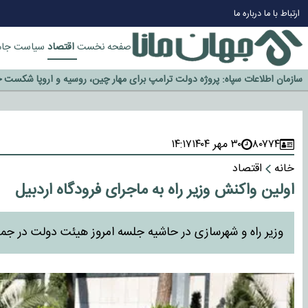
چرا طلا دوباره افزایشی شد؟
ارتباط با ما
درباره ما
گزینه جدایی اوسمار روی میز مدیران پرسپولیس
آیا رئیس جمهور آمریکا قانون را دور می‌زند؟
اقتصاد
صفحه نخست
سیاست
جام
اخراج رسمی چهره نامدار از پرسپولیس
سازمان اطلاعات سپاه: پروژه دولت ترامپ برای مهار چین، روسیه و اروپا شکست 
۸۰۷۷۴
۳۰ مهر ۱۴۰۴
۱۴:۱۷
خانه
اقتصاد
اولین واکنش وزیر راه به ماجرای فرودگاه اردبیل
وزیر راه و شهرسازی در حاشیه جلسه امروز هیئت دولت در جم