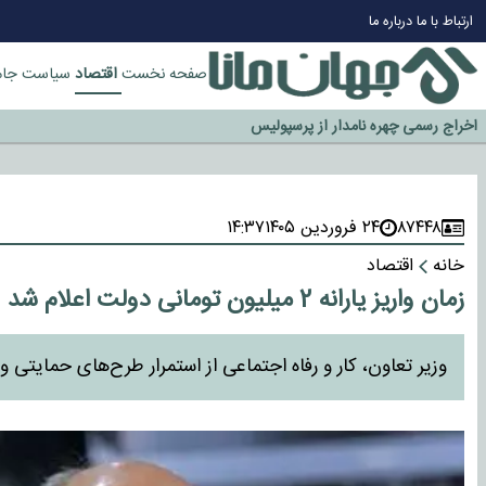
چرا طلا دوباره افزایشی شد؟
ارتباط با ما
درباره ما
گزینه جدایی اوسمار روی میز مدیران پرسپولیس
آیا رئیس جمهور آمریکا قانون را دور می‌زند؟
اقتصاد
صفحه نخست
سیاست
جام
اخراج رسمی چهره نامدار از پرسپولیس
سازمان اطلاعات سپاه: پروژه دولت ترامپ برای مهار چین، روسیه و اروپا شکست 
۸۷۴۴۸
۲۴ فروردین ۱۴۰۵
۱۴:۳۷
خانه
اقتصاد
زمان واریز یارانه 2 میلیون تومانی دولت اعلام شد
وزیر تعاون، کار و رفاه اجتماعی از استمرار طرح‌های حمایتی ویژه مادرا