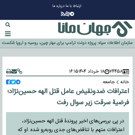
ارتباط با ما
درباره ما
چرا طلا دوباره افزایشی شد؟
گزینه جدایی اوسمار روی میز مدیران پرسپولیس
آیا رئیس جمهور آمریکا قانون را دور می‌زند؟
اخراج رسمی چهره نامدار از پرسپولیس
سازمان اطلاعات سپاه: پروژه دولت ترامپ برای مهار چین، روسیه و اروپا شکست
خورد
۷۴۴۵۸
۱۸ خرداد ۱۴۰۴
۱۶:۱۵
خانه
جامعه
اعترافات ضدونقیض عامل قتل الهه حسین‌نژاد؛
فرضیۀ سرقت زیر سوال رفت
در پی بررسی‌های اخیر پروندۀ قتل الهه حسین‌نژاد،
اعترافات متهم با تناقض‌های جدی روبه‌رو شده. او که