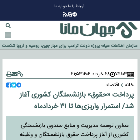
ارتباط با ما
درباره ما
چرا طلا دوباره افزایشی شد؟
گزینه جدایی اوسمار روی میز مدیران پرسپولیس
آیا رئیس جمهور آمریکا قانون را دور می‌زند؟
اخراج رسمی چهره نامدار از پرسپولیس
سازمان اطلاعات سپاه: پروژه دولت ترامپ برای مهار چین، روسیه و اروپا شکست
خورد
۷۵۱۰۳
۲۸ خرداد ۱۴۰۴
۲۱:۵۳
خانه
اقتصاد
پرداخت «حقوق» بازنشستگان کشوری آغاز
شد/ استمرار واریزی‌ها تا ۳۱ خردادماه
معاون توسعه مدیریت و منابع صندوق بازنشستگی
کشوری از آغاز پرداخت حقوق بازنشستگان و وظیفه