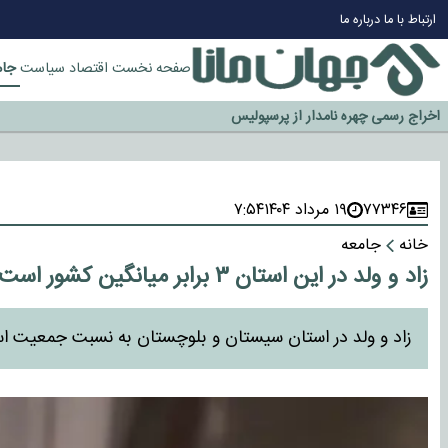
چرا طلا دوباره افزایشی شد؟
ارتباط با ما
درباره ما
گزینه جدایی اوسمار روی میز مدیران پرسپولیس
آیا رئیس جمهور آمریکا قانون را دور می‌زند؟
جام
صفحه نخست
اقتصاد
سیاست
اخراج رسمی چهره نامدار از پرسپولیس
سازمان اطلاعات سپاه: پروژه دولت ترامپ برای مهار چین، روسیه و اروپا شکست 
۷۷۳۴۶
۱۹ مرداد ۱۴۰۴
۷:۵۴
خانه
جامعه
زاد و ولد در این استان ۳ برابر میانگین کشور است
زاد و ولد در استان سیستان و بلوچستان به نسبت جمعیت استان، در حدود ۳برابر میانگین ز