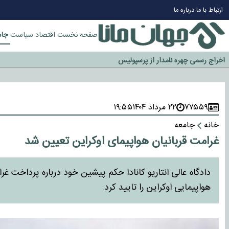
چرا طلا دوباره افزایشی شد؟
ارتباط با ما
درباره ما
گزینه جدایی اوسمار روی میز مدیران پرسپولیس
آیا رئیس جمهور آمریکا قانون را دور می‌زند؟
جام
صفحه نخست
اقتصاد
سیاست
اخراج رسمی چهره نامدار از پرسپولیس
سازمان اطلاعات سپاه: پروژه دولت ترامپ برای مهار چین، روسیه و اروپا شکست 
۷۷۵۵۹
۲۲ مرداد ۱۴۰۴
۱۹:۵۵
خانه
جامعه
غرامت قربانیان هواپیمای اوکراین تعیین شد
هواپیمایی اوکراین را تایید کرد.