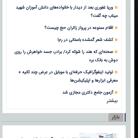
وریا غفوری بعد از دیدار با خانواده‌های دانش آموزان شهید
میناب چه گفت؟
اقلام ممنوعه در پرواز زائران حج چیست؟
کشف شعر گمشده باستانی در رم!
صحنه‌ای که هند را شوکه کرد/ برادر، جسد خواهرش را روی
دوش به بانک برد
تولید اینفوگرافیک حرفه‌ای با موبایل در عرض چند ثانیه +
معرفی ابزارها و اپلیکیشن‌ها
آزمون جامع دکتری مجازی شد
بیشتر
بازار