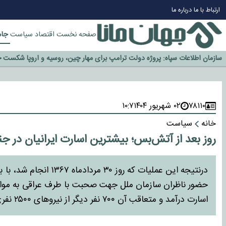
ارتباط با ما
درباره ما
چرا طلا دوباره افزایشی شد؟
جام
صفحه نخست
اقتصاد
سیاست
گزینه جدایی اوسمار روی میز مدیران پرسپولیس
آیا رئیس جمهور آمریکا قانون را دور می‌زند؟
اخراج رسمی چهره نامدار از پرسپولیس
سازمان اطلاعات سپاه: پروژه دولت ترامپ برای مهار چین، روسیه و اروپا شکست 
۷۸۱۱۰
۰۲ شهریور ۱۴۰۴
۱۰:۷
خانه
سیاست
روز بعد از آتش‌بس؛ بیشترین اسارت ایرانیان در ج
درنتیجه این عملیات که ر
حضور ناظران سازمان ملل جهت صحبت با طرف عراقی به مواض
اسارت درآمد و متعاقب آن ۷۰۰ نفر دیگر از نیروهای ۲۵۰۰ نفری حاضر در منطقه به اسارت نیروهای عراقی درآمدند.