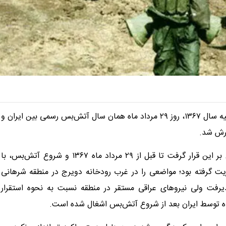
سرانجام بعد از فراز و نشیب‌های چهارماه اولیه سال ۱۳۶۷، روز ۲۹ مرداد ماه همان سال آتش‌بس رسمی بین ایران و
ارش شد.
در منطقه شرهانی، تدبیر لشکر ۷۷ خراسان از نیروی زمینی ارتش بر این قرار گرفت تا قبل از ۲۹ مرداد ماه ۱۳۶۷ و شروع آتش‌بس، با
زمان شده « ۷۹۱ تکاور» که از «تیپ ۴۵ » مأموریت گرفته بود؛ مواضعی را در غرب رودخانه دویرج در منطقه شرهانی
رفت ولی نیروهای عراقی مستقر در منطقه نسبت به نحوه استقرار
شده توسط ایران بعد از شروع آتش‌بس اشغال شده است.