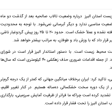
ست استان البرز درباره وضعیت تالاب صالحیه بعد از گذشت دو ماه
ر کرد: این تالاب اصلاً وضعیت مناسبی ندارد و دیگر آبرسانی نمی‌شود. با توجه به محدودیت
منابع آبی در تهران، قزوین و کرج، سهم آب برای تالاب در نظر گرفته نشده و عملاً خشک است. حدود ۲۰ تا ۲۵ روز پیش گردوغبار ناشی
قرار داد که با وزش باد و طوفان، به مراتب بیشتر خواهد شد.
ت محیط زیست است. با دستور استاندار البرز قرار است در شورای
برنامه‌ریزی استان، برنامه عملیاتی احیای تالاب صالحیه مطرح شود. از جمله اقدامات ضروری حذف زهکشی ۴۰ کیلومتری است که سال‌ها
.
، تاکید کرد: ایران برخلاف میانگین جهانی که کمتر از یک درجه گرم‌تر
 از یک دوره سخت خشکسالی ده‌ساله هستیم. در کنار تغییر اقلیم،
 تشدید کرده است چراکه ما فراتر از ظرفیت آمایش سرزمینی، بارگذاری
 استان البرز را تحت فشار قرار داده است.