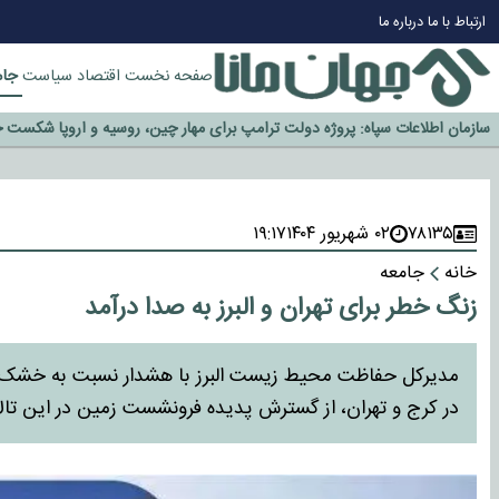
چرا طلا دوباره افزایشی شد؟
ارتباط با ما
درباره ما
گزینه جدایی اوسمار روی میز مدیران پرسپولیس
آیا رئیس جمهور آمریکا قانون را دور می‌زند؟
جام
صفحه نخست
اقتصاد
سیاست
اخراج رسمی چهره نامدار از پرسپولیس
سازمان اطلاعات سپاه: پروژه دولت ترامپ برای مهار چین، روسیه و اروپا شکست 
۷۸۱۳۵
۰۲ شهریور ۱۴۰۴
۱۹:۱۷
خانه
جامعه
زنگ خطر برای تهران و البرز به صدا درآمد
مدیرکل حفاظت محیط زیست البرز با هشدار نسبت به خشک‌شدن
در کرج و تهران، از گسترش پدیده فرونشست زمین در این تالا