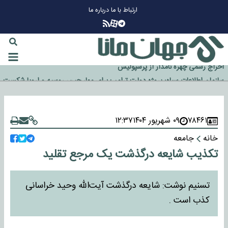
ارتباط با ما
درباره ما
چرا طلا دوباره افزایشی شد؟
گزینه جدایی اوسمار روی میز مدیران پرسپولیس
آیا رئیس جمهور آمریکا قانون را دور می‌زند؟
اخراج رسمی چهره نامدار از پرسپولیس
سازمان اطلاعات سپاه: پروژه دولت ترامپ برای مهار چین، روسیه و اروپا شکست
خورد
۷۸۴۶۱
۰۹ شهریور ۱۴۰۴
۱۲:۳۷
خانه
جامعه
تکذیب شایعه درگذشت یک مرجع تقلید
تسنیم نوشت: شایعه درگذشت آیت‌الله وحید خراسانی
کذب است .