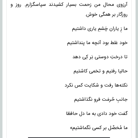
آرزوی محال من زحمت بسیار کشیدند سپاسگزارم. روز و
روزگار بر همگی خوش.
ما زِ یاران چَشمِ یاری داشتیم
خود غلط بود آنچه ما پنداشتیم
تا درختِ دوستی بَر کِی دهد
حالیا رفتیم و تخمی کاشتیم
نکته‌ها رفت و شکایت کس نکرد
جانبِ حُرمَت فرو نگذاشتیم
گفت خود دادی به ما دل حافظا
ما مُحَصِّل بر کسی نَگماشتیم»