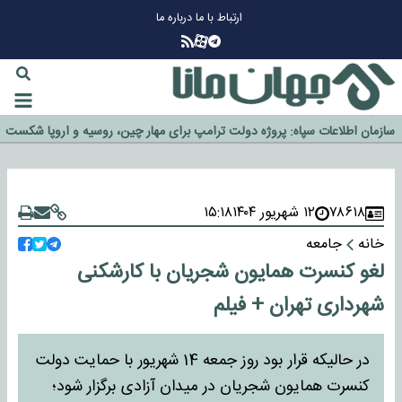
ارتباط با ما
درباره ما
چرا طلا دوباره افزایشی شد؟
گزینه جدایی اوسمار روی میز مدیران پرسپولیس
آیا رئیس جمهور آمریکا قانون را دور می‌زند؟
اخراج رسمی چهره نامدار از پرسپولیس
سازمان اطلاعات سپاه: پروژه دولت ترامپ برای مهار چین، روسیه و اروپا شکست
خورد
۷۸۶۱۸
۱۲ شهریور ۱۴۰۴
۱۵:۱۸
خانه
جامعه
لغو کنسرت همایون شجریان با کارشکنی
شهرداری تهران + فیلم
در حالیکه قرار بود روز جمعه 14 شهریور با حمایت دولت
کنسرت همایون شجریان در میدان آزادی برگزار شود؛