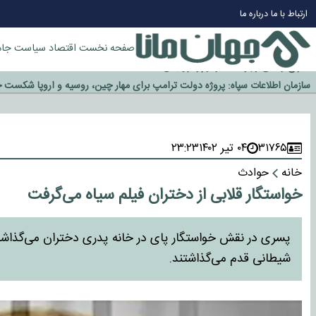
چرا طلا دوباره افزایشی شد؟
ارتباط با ما
درباره ما
گزینه جدایی اوسمار روی میز مدیران پرسپولیس
آیا رئیس جمهور آمریکا قانون را دور می‌زند؟
صفحه نخست
اقتصاد
سیاست
جام
اخراج رسمی چهره نامدار از پرسپولیس
سازمان اطلاعات سپاه: پروژه دولت ترامپ برای مهار چین، روسیه و اروپا شکست 
۳۱۷۶۵
۰۴ تیر ۱۴۰۲
۲۳:۲۳
خانه
حوادث
خواستگار قلابی از دختران فیلم سیاه می‌گرفت
پسری در نقش خواستگار پای در خانه پدری دختران می‌گذاش
شیطانی قدم می‌گذاشتند.