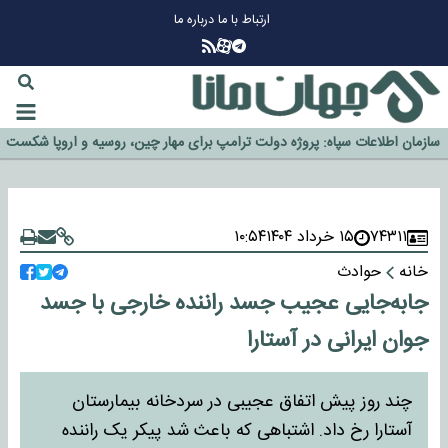
ارتباط با ما
درباره ما
چرا طلا دوباره افزایشی شد؟
گزینه جدایی اوسمار روی میز مدیران پرسپولیس
آیا رئیس جمهور آمریکا قانون را دور می‌زند؟
اخراج رسمی چهره نامدار از پرسپولیس
سازمان اطلاعات سپاه: پروژه دولت ترامپ برای مهار چین، روسیه و اروپا شکست
خورد
۷۴۳۱۱
۱۵ خرداد ۱۴۰۴
۱۰:۵۴
خانه
حوادث
جابه‌جایی عجیب جسد راننده خارجی با جسد
جوان ایرانی در آستارا
چند روز پیش اتفاق عجیبی در سردخانه بیمارستان
آستارا رخ داد. اشتباهی که باعث شد پیکر یک راننده