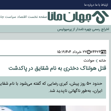
چرا طلا دوباره افزایشی شد؟
ارتباط با ما
درباره ما
گزینه جدایی اوسمار روی میز مدیران پرسپولیس
آیا رئیس جمهور آمریکا قانون را دور می‌زند؟
صفحه نخست
اقتصاد
سیاست
جام
اخراج رسمی چهره نامدار از پرسپولیس
سازمان اطلاعات سپاه: پروژه دولت ترامپ برای مهار چین، روسیه و اروپا شکست 
۷۴۶۲۶
۲۲ خرداد ۱۴۰۴
۱۵:۱۹
خانه
حوادث
قتل هولناک دختری به نام شقایق در پاکدشت
حدود ۵۰ روز پیش، کبری رضایی که گفته می‌شود با نام 
ایران، به‌طور ناگهانی ناپدید شد.​