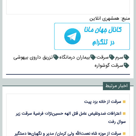
منبع:
همشهری انلاین
سرم
سرقت
بیماران درمانگاه
تزریق داروی بیهوشی
سرقت گوشواره
اخبار مرتبط
سرقت از خانه برَد پیت
اعترافات ضدونقیض عامل قتل الهه حسین‌نژاد؛ فرضیۀ سرقت زیر
سوال رفت
سرقت از موزه شاه نعمت‌الله ولی کرمان/ مدیر و نگهبان‌ها دستگیر