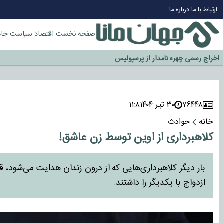
چرا طلا دوباره افزایشی شد؟
ارتباط با ما
درباره ما
گزینه جدایی اوسمار روی میز مدیران پرسپولیس
آیا رئیس جمهور آمریکا قانون را دور می‌زند؟
صفحه نخست
اقتصاد
سیاست
جام
اخراج رسمی چهره نامدار از پرسپولیس
سازمان اطلاعات سپاه: پروژه دولت ترامپ برای مهار چین، روسیه و اروپا شکست 
۷۶۴۴۸
۳۰ تیر ۱۴۰۴
۱۱:۸
خانه
حوادث
کلاهبرداری از اوین توسط زن عاشق!
بار دیگر کلاهبرداری‌هایی که از درون زندان هدایت می‌شود، قرب
ازدواج با یکدیگر را داشتند.​