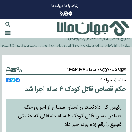
ارتباط با ما
درباره ما
چرا طلا دوباره افزایشی شد؟
گزینه جدایی اوسمار روی میز مدیران پرسپولیس
آیا رئیس جمهور آمریکا قانون را دور می‌زند؟
اخراج رسمی چهره نامدار از پرسپولیس
سازمان اطلاعات سپاه: پروژه دولت ترامپ برای مهار چین، روسیه و اروپا شکست
خورد
۷۶۸۵۸
۰۸ مرداد ۱۴۰۴
۱۴:۵۴
خانه
حوادث
حکم قصاص قاتل کودک ۴ ساله اجرا شد
رئیس کل دادگستری استان سمنان از اجرای حکم
قصاص نفس قاتل کودک ۴ ساله دامغانی که جنایتی
فجیع را رقم زده بود، خبر داد.