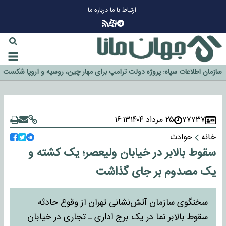
ارتباط با ما
درباره ما
چرا طلا دوباره افزایشی شد؟
گزینه جدایی اوسمار روی میز مدیران پرسپولیس
آیا رئیس جمهور آمریکا قانون را دور می‌زند؟
اخراج رسمی چهره نامدار از پرسپولیس
سازمان اطلاعات سپاه: پروژه دولت ترامپ برای مهار چین، روسیه و اروپا شکست
خورد
۷۷۷۳۷
۲۵ مرداد ۱۴۰۴
۱۶:۱۳
خانه
حوادث
سقوط بالابر در خیابان ولیعصر؛ یک کشته و
یک مصدوم بر جای گذاشت
سخنگوی سازمان آتش‌نشانی تهران از وقوع حادثه
سقوط بالابر نما در یک برج اداری ـ تجاری در خیابان