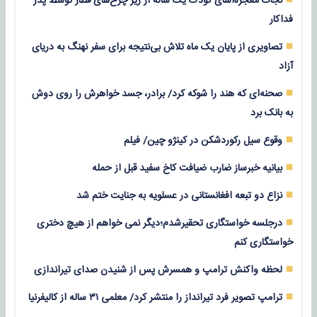
نجات معجزه‌آسای کودک یک ساله از زیر چرخ‌های قطار توسط پدر
فداکار
تصاویری از پایان یک ماه تلاش بی‌نتیجه برای سفر نهنگ به دریای
آزاد
صحنه‌ای که هند را شوکه کرد/ برادر، جسد خواهرش را روی دوش
به بانک برد
وقوع سیل رکوردشکن در کینژو چین/ فیلم
بیانیه خبرساز ضارب ضیافت کاخ سفید قبل از حمله
نزاع دو تبعه افغانستانی در عسلویه به جنایت ختم شد
درجلسه خواستگاری تحقیرشدم؛دیگر نمی خواهم از هیچ دختری
خواستگاری کنم
لحظه واکنش ترامپ و همسرش پس از شنیدن صدای تیراندازی
ترامپ تصویر فرد تیرانداز را منتشر کرد/ معلمی ۳۱ ساله از کالیفرنیا