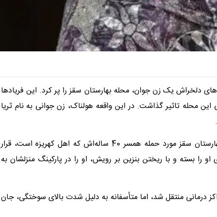
 شهریور 1404، صدای فریادهای دلخراش یک زن جوان، محله بهارستان سقز را پر کرد. این فریادها
ی این محله تاثیر گذاشت. در این واقعه هولناک، زن جوانی به نام ثریا
بر اساس گزارش‌ها، این زن در منزل مشترکشان واقع در محله بهارستان سقز مورد حمله همسر 40 ساله‌اش که اهل کهریزە است، قرار
را بسته و با ریختن بنزین بر رویش، او را در پارکینگ منزلشان به
ز درمانی منتقل شد، اما متأسفانه به دلیل شدت بالای سوختگی، جان