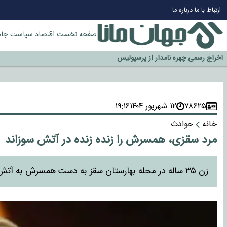
چرا طلا دوباره افزایشی شد؟
ارتباط با ما
درباره ما
گزینه جدایی اوسمار روی میز مدیران پرسپولیس
آیا رئیس جمهور آمریکا قانون را دور می‌زند؟
صفحه نخست
اقتصاد
سیاست
جام
اخراج رسمی چهره نامدار از پرسپولیس
سازمان اطلاعات سپاه: پروژه دولت ترامپ برای مهار چین، روسیه و اروپا شکست 
۷۸۶۲۵
۱۲ شهریور ۱۴۰۴
۱۹:۱۶
خانه
حوادث
مرد سقزی، همسرش را زنده زنده در آتش سوزاند
زن ۳۵ ساله در محله بهارستان سقز به دست همسرش به آتش کشیده شد و جان خود را از دست داد.