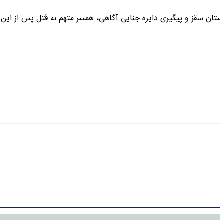
تان سقز و پیگیری دایره جنایی آگاهی، همسر متهم به قتل پس از این