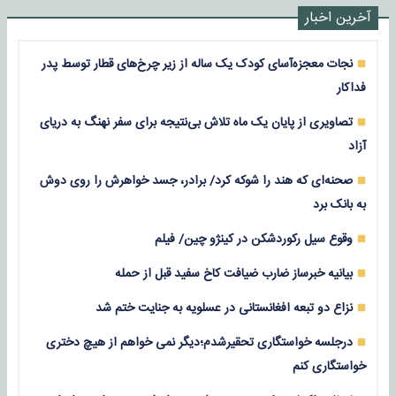
آخرین اخبار
نجات معجزه‌آسای کودک یک ساله از زیر چرخ‌های قطار توسط پدر
فداکار
تصاویری از پایان یک ماه تلاش بی‌نتیجه برای سفر نهنگ به دریای
آزاد
صحنه‌ای که هند را شوکه کرد/ برادر، جسد خواهرش را روی دوش
به بانک برد
وقوع سیل رکوردشکن در کینژو چین/ فیلم
بیانیه خبرساز ضارب ضیافت کاخ سفید قبل از حمله
نزاع دو تبعه افغانستانی در عسلویه به جنایت ختم شد
درجلسه خواستگاری تحقیرشدم؛دیگر نمی خواهم از هیچ دختری
خواستگاری کنم