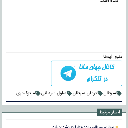
شده است.
منبع:
ايسنا
سرطان
درمان سرطان
سلول سرطانی
میتوکندری
اخبار مرتبط
بیماری سرطان روده «عارف» تشدید شد