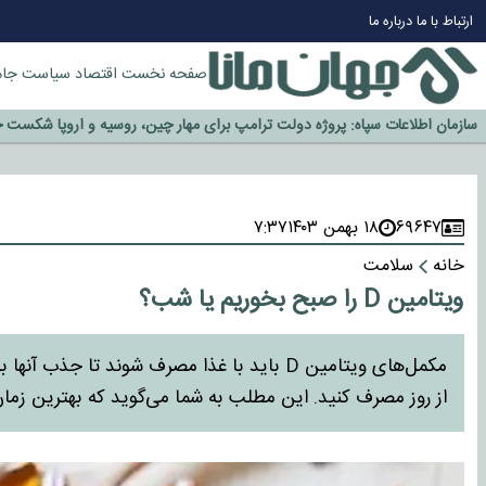
ارتباط با ما
درباره ما
صفحه نخست
اقتصاد
سیاست
جام
چرا طلا دوباره افزایشی شد؟
گزینه جدایی اوسمار روی میز مدیران پرسپولیس
آیا رئیس جمهور آمریکا قانون را دور می‌زند؟
اخراج رسمی چهره نامدار از پرسپولیس
سازمان اطلاعات سپاه: پروژه دولت ترامپ برای مهار چین، روسیه و اروپا شکست 
۶۹۶۴۷
۱۸ بهمن ۱۴۰۳
۷:۳۷
خانه
سلامت
ویتامین D را صبح بخوریم یا شب؟
مکمل‌های ویتامین D باید با غذا مصرف شوند ت
از روز مصرف کنید. این مطلب به شما می‌گوید که بهترین زما