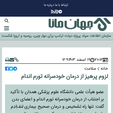
ارتباط با ما
درباره ما
چرا طلا دوباره افزایشی شد؟
گزینه جدایی اوسمار روی میز مدیران پرسپولیس
آیا رئیس جمهور آمریکا قانون را دور می‌زند؟
اخراج رسمی چهره نامدار از پرسپولیس
سازمان اطلاعات سپاه: پروژه دولت ترامپ برای مهار چین، روسیه و اروپا شکست
خورد
۷۱۰۱۲
۱۹ اسفند ۱۴۰۳
۱۲:۹
خانه
سلامت
لزوم پرهیز از درمان خودسرانه تورم اندام
عضو هیأت علمی دانشگاه علوم پزشکی همدان با تأکید
بر اجتناب از درمان خودسرانه تورم اندام و اعضای بدن
گفت: تنها راه تشخیص و درمان صحیح بیماری لنف‌اِدِم