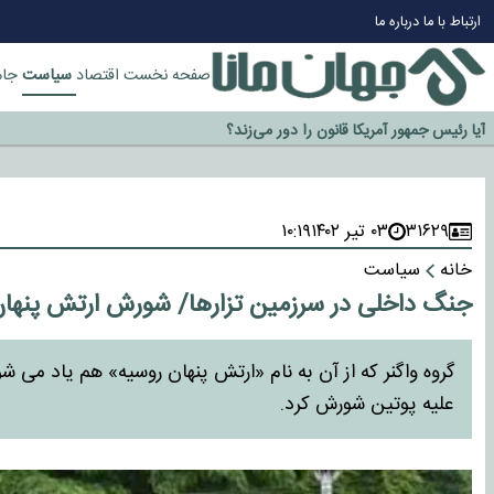
ارتباط با ما
درباره ما
سیاست
صفحه نخست
اقتصاد
جام
چرا طلا دوباره افزایشی شد؟
گزینه جدایی اوسمار روی میز مدیران پرسپولیس
آیا رئیس جمهور آمریکا قانون را دور می‌زند؟
اخراج رسمی چهره نامدار از پرسپولیس
۳۱۶۲۹
۰۳ تیر ۱۴۰۲
۱۰:۱۹
سازمان اطلاعات سپاه: پروژه دولت ترامپ برای مهار چین، روسیه و اروپا شکست 
خانه
سیاست
جنگ داخلی در سرزمین تزارها/ شورش ارتش پنهان
گروه واگنر که از آن به نام «ارتش پنهان روسیه» هم یاد 
علیه پوتین شورش کرد.