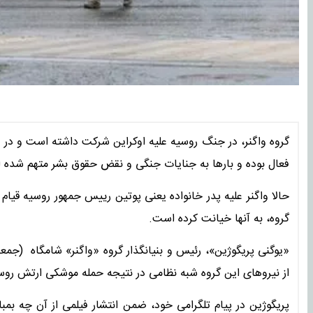
گروه واگنر، در جنگ روسیه علیه اوکراین شرکت داشته است و در ه
فعال بوده و بار‌ها به جنایات جنگی و نقض حقوق بشر متهم شده 
حالا واگنر علیه پدر خانواده یعنی پوتین رییس جمهور روسیه قیا
گروه، به آنها خیانت کرده است.
«یوگنی پریگوژین»، رئیس و بنیانگذار گروه «واگنر» شامگاه (جمعه
از نیروهای این گروه شبه نظامی در نتیجه حمله موشکی ارتش روسیه
پریگوژین در پیام تلگرامی خود، ضمن انتشار فیلمی از آن چه بم