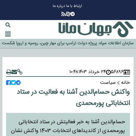
ارتباط با ما
درباره ما
چرا طلا دوباره افزایشی شد؟
گزینه جدایی اوسمار روی میز مدیران پرسپولیس
آیا رئیس جمهور آمریکا قانون را دور می‌زند؟
اخراج رسمی چهره نامدار از پرسپولیس
سازمان اطلاعات سپاه: پروژه دولت ترامپ برای مهار چین، روسیه و اروپا شکست
خورد
۵۶۸۹۶
۲۴ خرداد ۱۴۰۳
۱۰:۴۸
خانه
سیاست
واکنش حسام‌الدین آشنا به فعالیت در ستاد
انتخاباتی پورمحمدی
حسام‌الدین آشنا به خبر فعالیتش در ستاد انتخاباتی
پورمحمدی از کاندیداهای انتخابات 1403 واکنش نشان