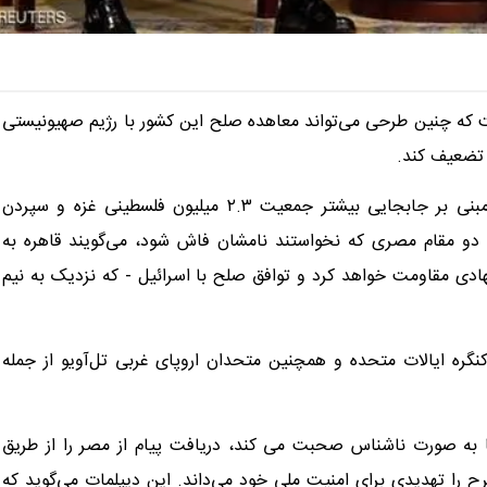
ه چنین طرحی می‌تواند معاهده صلح این کشور با رژیم صهیونیستی
 تضعیف کند.
عبدالفتاح السیسی، رئیس جمهور مصر، علناً به پیشنهاد ترامپ مبنی بر جابجایی بیشتر جمعیت ۲.۳ میلیون فلسطینی غزه و سپردن
 دو مقام مصری که نخواستند نامشان فاش شود، می‌گویند قاهره به
ادی مقاومت خواهد کرد و توافق صلح با اسرائیل - که نزدیک به نیم
کنگره ایالات متحده و همچنین متحدان اروپای غربی تل‌آویو از جمله
ا به صورت ناشناس صحبت می کند، دریافت پیام از مصر را از طریق
رح را تهدیدی برای امنیت ملی خود می‌داند. این دیپلمات می‌گوید که