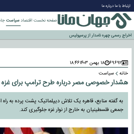
چرا طلا دوباره افزایشی شد؟
ارتباط با ما
درباره ما
گزینه جدایی اوسمار روی میز مدیران پرسپولیس
آیا رئیس جمهور آمریکا قانون را دور می‌زند؟
سیاست
صفحه نخست
اقتصاد
جام
اخراج رسمی چهره نامدار از پرسپولیس
سازمان اطلاعات سپاه: پروژه دولت ترامپ برای مهار چین، روسیه و اروپا شکست 
۶۹۶۹۲
۱۸ بهمن ۱۴۰۳
۱۸:۴۶
خانه
سیاست
هشدار خصوصی مصر درباره طرح ترامپ برای غزه
به گفته منابع، قاهره یک تلاش دیپلماتیک پشت پرده به راه ا
جمعی فلسطینیان به خارج از نوار غزه جلوگیری کند.