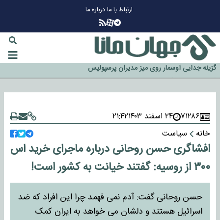
ارتباط با ما
درباره ما
چرا طلا دوباره افزایشی شد؟
گزینه جدایی اوسمار روی میز مدیران پرسپولیس
آیا رئیس جمهور آمریکا قانون را دور می‌زند؟
اخراج رسمی چهره نامدار از پرسپولیس
۷۱۲۸۶
۲۴ اسفند ۱۴۰۳
۲۱:۴۲
سازمان اطلاعات سپاه: پروژه دولت ترامپ برای مهار چین، روسیه و اروپا شکست
خانه
سیاست
خورد
افشاگری حسن روحانی درباره ماجرای خرید اس
۳۰۰ از روسیه: گفتند خیانت به کشور است!
حسن روحانی گفت: آدم نمی فهمد چرا این افراد که ضد
اسرائیل هستند و دلشان می خواهد به ایران کمک