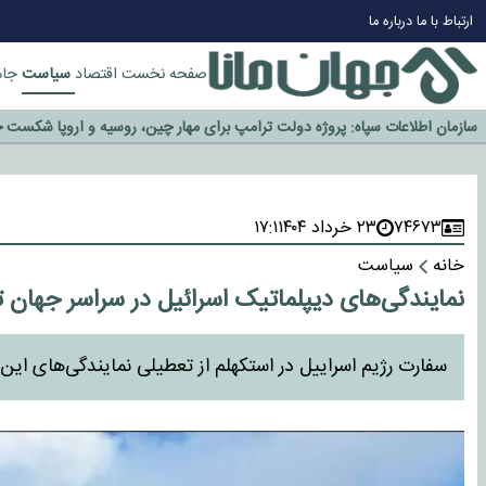
ارتباط با ما
درباره ما
سیاست
صفحه نخست
اقتصاد
جام
چرا طلا دوباره افزایشی شد؟
گزینه جدایی اوسمار روی میز مدیران پرسپولیس
آیا رئیس جمهور آمریکا قانون را دور می‌زند؟
اخراج رسمی چهره نامدار از پرسپولیس
۷۴۶۷۳
۲۳ خرداد ۱۴۰۴
۱۷:۱
سازمان اطلاعات سپاه: پروژه دولت ترامپ برای مهار چین، روسیه و اروپا شکست 
خانه
سیاست
نمایندگی‌های دیپلماتیک اسرائیل در سراسر جهان
سفارت رژیم اسراییل در استکهلم از تعطیلی نمایندگی‌های این 