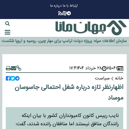
ارتباط با ما
درباره ما
چرا طلا دوباره افزایشی شد؟
گزینه جدایی اوسمار روی میز مدیران پرسپولیس
آیا رئیس جمهور آمریکا قانون را دور می‌زند؟
اخراج رسمی چهره نامدار از پرسپولیس
سازمان اطلاعات سپاه: پروژه دولت ترامپ برای مهار چین، روسیه و اروپا شکست
خورد
۷۵۰۶۱
۲۸ خرداد ۱۴۰۴
۱۷:۴
خانه
سیاست
اظهارنظر تازه درباره شغل احتمالی جاسوسان
موساد
نایب رییس کانون کامیونداران کشور با بیان اینکه
رانندگان منافق نیستند اما منافقان راننده شدند، گفت: