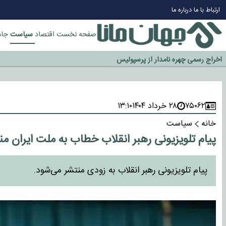
چرا طلا دوباره افزایشی شد؟
ارتباط با ما
درباره ما
گزینه جدایی اوسمار روی میز مدیران پرسپولیس
آیا رئیس جمهور آمریکا قانون را دور می‌زند؟
سیاست
صفحه نخست
اقتصاد
جام
اخراج رسمی چهره نامدار از پرسپولیس
سازمان اطلاعات سپاه: پروژه دولت ترامپ برای مهار چین، روسیه و اروپا شکست 
۷۵۰۶۲
۲۸ خرداد ۱۴۰۴
۱۳:۱۰
خانه
سیاست
پیام تلویزیونی رهبر انقلاب خطاب به ملت ایران م
پیام تلویزیونی رهبر انقلاب به زودی منتشر می‌شود.