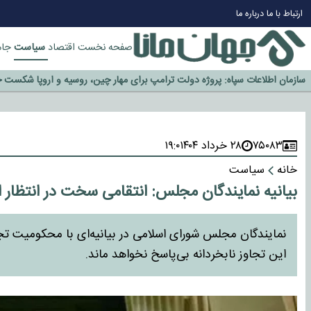
ارتباط با ما
درباره ما
چرا طلا دوباره افزایشی شد؟
گزینه جدایی اوسمار روی میز مدیران پرسپولیس
سیاست
صفحه نخست
اقتصاد
جام
آیا رئیس جمهور آمریکا قانون را دور می‌زند؟
اخراج رسمی چهره نامدار از پرسپولیس
سازمان اطلاعات سپاه: پروژه دولت ترامپ برای مهار چین، روسیه و اروپا شکست 
۷۵۰۸۳
۲۸ خرداد ۱۴۰۴
۱۹:۰
خانه
سیاست
بیانیه نمایندگان مجلس: انتقامی سخت در انتظار 
نمایندگان مجلس شورای اسلامی در بیانیه‌ای با محکومیت تجا
این تجاوز نابخردانه بی‌پاسخ نخواهد ماند.