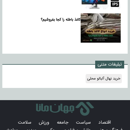
کاغذ باطله را کجا بفروشیم؟
تبلیغات متنی
خرید نهال آلبالو محلی
اقتصاد
سیاست
جامعه
ورزش
سلامت