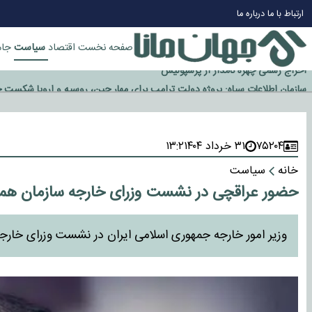
چرا طلا دوباره افزایشی شد؟
ارتباط با ما
درباره ما
گزینه جدایی اوسمار روی میز مدیران پرسپولیس
آیا رئیس جمهور آمریکا قانون را دور می‌زند؟
سیاست
صفحه نخست
اقتصاد
جام
اخراج رسمی چهره نامدار از پرسپولیس
سازمان اطلاعات سپاه: پروژه دولت ترامپ برای مهار چین، روسیه و اروپا شکست 
۷۵۲۰۴
۳۱ خرداد ۱۴۰۴
۱۳:۲
خانه
سیاست
حضور عراقچی در نشست وزرای خارجه سازمان همکا
وزیر امور خارجه جمهوری اسلامی ایران در نشست وزرای خارج