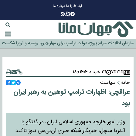
ارتباط با ما
درباره ما
چرا طلا دوباره افزایشی شد؟
گزینه جدایی اوسمار روی میز مدیران پرسپولیس
آیا رئیس جمهور آمریکا قانون را دور می‌زند؟
اخراج رسمی چهره نامدار از پرسپولیس
سازمان اطلاعات سپاه: پروژه دولت ترامپ برای مهار چین، روسیه و اروپا شکست
خورد
۷۵۲۱۵
۳۱ خرداد ۱۴۰۴
۱۸:۰
خانه
سیاست
عراقچی: اظهارات ترامپ توهین به رهبر ایران
بود
وزیر امور خارجه جمهوری اسلامی ایران، در گفتگو با
آندریا میچل، خبرنگار شبکه خبری ان‌بی‌سی نیوز تاکید