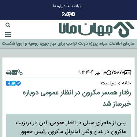
ارتباط با ما
درباره ما
چرا طلا دوباره افزایشی شد؟
گزینه جدایی اوسمار روی میز مدیران پرسپولیس
آیا رئیس جمهور آمریکا قانون را دور می‌زند؟
اخراج رسمی چهره نامدار از پرسپولیس
سازمان اطلاعات سپاه: پروژه دولت ترامپ برای مهار چین، روسیه و اروپا شکست
خورد
۷۵۸۷۸
۱۸ تیر ۱۴۰۴
۹:۱۲
خانه
سیاست
رفتار همسر مکرون در انظار عمومی دوباره
خبرساز شد
پس از ماجرای سیلی در انظار عمومی، این‌ بار بریژیت
ماکرون در لندن وقتی امانوئل ماکرون رئیس جمهور