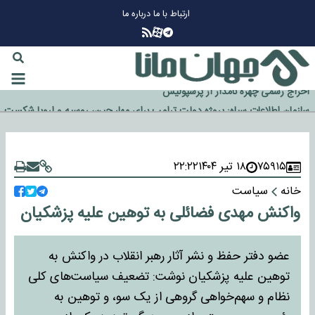
ارتباط با ما
درباره ما
چرا طلا دوباره افزایشی شد؟
گزینه جدایی اوسمار روی میز مدیران پرسپولیس
آیا رئیس جمهور آمریکا قانون را دور می‌زند؟
اخراج رسمی چهره نامدار از پرسپولیس
سازمان اطلاعات سپاه: پروژه دولت ترامپ برای مهار چین، روسیه و اروپا شکست
خورد
۷۵۹۱۵
۱۸ تیر ۱۴۰۴
۲۲:۲۲
خانه
سیاست
واکنش مهدی فضائلی به توهین علیه پزشکیان
عضو دفتر حفظ و نشر آثار رهبر انقلاب در واکنش به
توهین علیه پزشکیان نوشت: تضعیف سیاست‌های کلی
نظام و سهم‌خواهی گروهی از یک سو، و توهین به