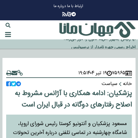
ارتباط با ما
درباره ما
چرا طلا دوباره افزایشی شد؟
گزینه جدایی اوسمار روی میز مدیران پرسپولیس
آیا رئیس جمهور آمریکا قانون را دور می‌زند؟
اخراج رسمی چهره نامدار از پرسپولیس
سازمان اطلاعات سپاه: پروژه دولت ترامپ برای مهار چین، روسیه و اروپا شکست
خورد
۷۵۹۶۵
۱۹ تیر ۱۴۰۴
۱۹:۵
خانه
سیاست
پزشکیان: ادامه همکاری‌ با آژانس مشروط به
اصلاح رفتارهای دوگانه در قبال ایران است
مسعود پزشکیان و آنتونیو کوستا رئیس شورای اروپا،
شامگاه چهارشنبه در تماسی تلفنی درباره آخرین تحولات