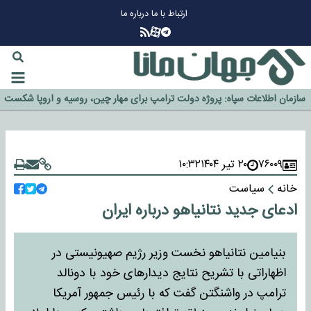
ارتباط با ما
درباره ما
چرا طلا دوباره افزایشی شد؟
گزینه جدایی اوسمار روی میز مدیران پرسپولیس
آیا رئیس جمهور آمریکا قانون را دور می‌زند؟
اخراج رسمی چهره نامدار از پرسپولیس
سازمان اطلاعات سپاه: پروژه دولت ترامپ برای مهار چین، روسیه و اروپا شکست
خورد
۷۶۰۰۹
۲۰ تیر ۱۴۰۴
۱۰:۳۲
خانه
سیاست
ادعای جدید نتانیاهو درباره ایران
بنیامین نتانیاهو نخست وزیر رژیم صهیونیستی در
اظهاراتی با تشریح نتایج دیدارهای خود با دونالد
ترامپ در واشنگتن گفت که با رئیس جمهور آمریکا