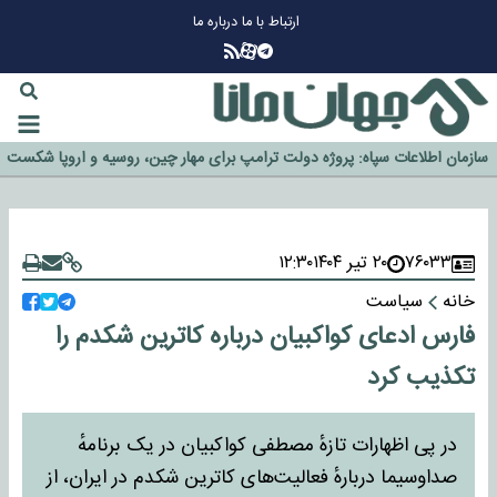
ارتباط با ما
درباره ما
چرا طلا دوباره افزایشی شد؟
گزینه جدایی اوسمار روی میز مدیران پرسپولیس
آیا رئیس جمهور آمریکا قانون را دور می‌زند؟
اخراج رسمی چهره نامدار از پرسپولیس
سازمان اطلاعات سپاه: پروژه دولت ترامپ برای مهار چین، روسیه و اروپا شکست
خورد
۷۶۰۳۳
۲۰ تیر ۱۴۰۴
۱۲:۳۰
خانه
سیاست
فارس ادعای کواکبیان درباره کاترین شکدم را
تکذیب کرد
در پی اظهارات تازهٔ مصطفی کواکبیان در یک برنامهٔ
صداوسیما دربارهٔ فعالیت‌های کاترین شکدم در ایران، از