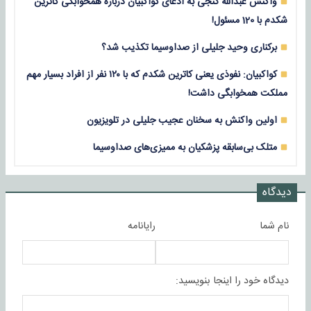
واکنش عبدالله گنجی به ادعای کواکبیان درباره همخوابگی کاترین
شکدم با 120 مسئول!
برکناری وحید جلیلی از صداوسیما تکذیب شد؟
کواکبیان: نفوذی یعنی کاترین شکدم که با ۱۲۰ نفر از افراد بسیار مهم
مملکت همخوابگی داشت!
اولین واکنش به سخنان عجیب جلیلی در تلویزیون
متلک بی‌سابقه پزشکیان به ممیزی‌های صداوسیما
دیدگاه
نام شما
رایانامه
دیدگاه خود را اینجا بنویسید: