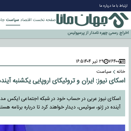
چرا طلا دوباره افزایشی شد؟
ارتباط با ما
درباره ما
گزینه جدایی اوسمار روی میز مدیران پرسپولیس
آیا رئیس جمهور آمریکا قانون را دور می‌زند؟
سیاست
صفحه نخست
اقتصاد
جام
اخراج رسمی چهره نامدار از پرسپولیس
سازمان اطلاعات سپاه: پروژه دولت ترامپ برای مهار چین، روسیه و اروپا شکست 
۷۶۴۰۰
۲۹ تیر ۱۴۰۴
۱۶:۵
خانه
سیاست
اسکای نیوز: ایران و تروئیکای اروپایی یکشنبه آینده
اسکای نیوز عربی در حساب خود در شبکه اجتماعی ایکس مدعی
آینده در ژنو، سوئیس، دیدار خواهند کرد تا درباره برنامه هسته