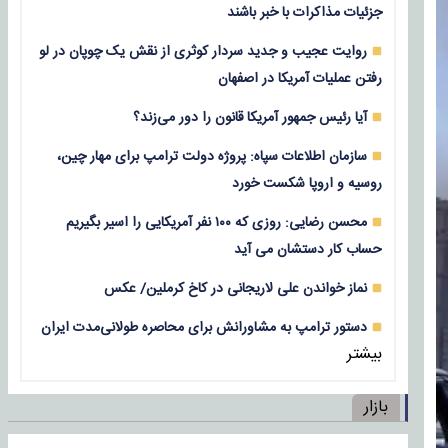
جزئیات مذاکرات با خبر باشند
روایت عجیب و جدید سردار کوثری از نقش یک چوپان در لو
رفتن عملیات آمریکا در اصفهان
آیا رئیس جمهور آمریکا قانون را دور می‌زند؟
سازمان اطلاعات سپاه: پروژه دولت ترامپ برای مهار چین،
روسیه و اروپا شکست خورد
محسن رضایی: روزی که ۱۰۰ نفر آمریکایی را اسیر بگیریم
حساب کار دستشان می آید
نماز خواندن علی لاریجانی در کاخ کرملین/ عکس
دستور ترامپ به مشاورانش برای محاصره طولانی‌مدت ایران
بیشتر
بازار