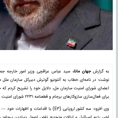
به گزارش
جهان مانا،
سید عباس عراقچی وزیر امور خارجه جمهو
نوشت: در نامه‌ای خطاب به آنتونیو گوترش دبیرکل سازمان ملل مت
اعضای شورای امنیت سازمان مل، دلایل خود را تشریح کردم که چ
برای فعال‌سازی سازوکارهای برجام و قطعنامه ۲۲۳۱ شورای امنیت (مصوب ۲۰۱۵) برخوردار نیستند.
وی افزود: سه کشور اروپایی (E۳) با اقدا
اخیر رژیم اسرائیل و ایالات متحده؛ نقض اصول بنیادین برجام؛