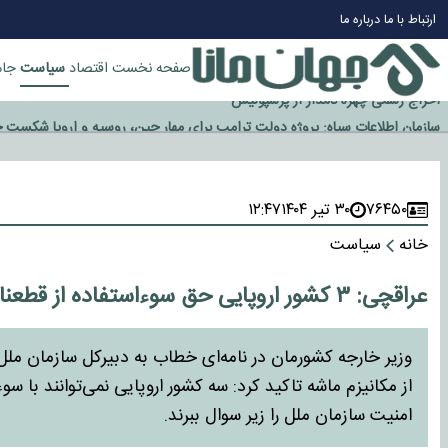
چرا طلا دوباره افزایشی شد؟
ارتباط با ما
درباره ما
گزینه جدایی اوسمار روی میز مدیران پرسپولیس
آیا رئیس جمهور آمریکا قانون را دور می‌زند؟
سیاست
صفحه نخست
اقتصاد
جام
اخراج رسمی چهره نامدار از پرسپولیس
سازمان اطلاعات سپاه: پروژه دولت ترامپ برای مهار چین، روسیه و اروپا شکست 
۷۶۴۵۰
۳۰ تیر ۱۴۰۴
۱۲:۴۷
خانه
سیاست
عراقچی: ۳ کشور اروپایی حق سوءاستفاده از قطعنامه‌ای که به آن پایبند نبوده‌اند را ندارند
وزیر خارجه کشورمان در نامه‌ای خطاب به دبیرکل سازمان ملل 
از مکانیزم ماشه تاکید کرد: سه کشور اروپایی نمی‌توانند با سوءا
امنیت سازمان ملل را زیر سوال ببرند.