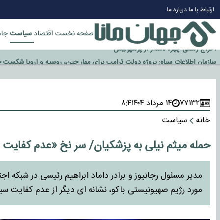
چرا طلا دوباره افزایشی شد؟
ارتباط با ما
درباره ما
گزینه جدایی اوسمار روی میز مدیران پرسپولیس
آیا رئیس جمهور آمریکا قانون را دور می‌زند؟
سیاست
صفحه نخست
اقتصاد
جام
اخراج رسمی چهره نامدار از پرسپولیس
سازمان اطلاعات سپاه: پروژه دولت ترامپ برای مهار چین، روسیه و اروپا شکست 
۷۷۱۳۲
۱۴ مرداد ۱۴۰۴
۸:۴
خانه
سیاست
حمله میثم نیلی به پزشکیان/ سر نخ «عدم کفایت 
مدیر مسئول رجانیوز و برادر داماد ابراهیم رئیسی در شبکه 
مورد رژیم صهیونیستی باکو، نشانه ای دیگر از عدم کفایت س